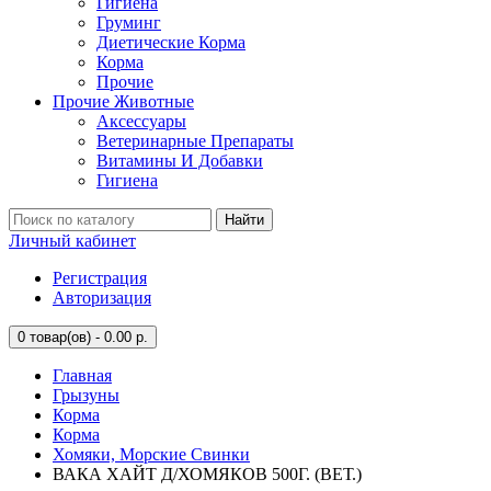
Гигиена
Груминг
Диетические Корма
Корма
Прочие
Прочие Животные
Аксессуары
Ветеринарные Препараты
Витамины И Добавки
Гигиена
Найти
Личный кабинет
Регистрация
Авторизация
0
товар(ов) - 0.00 р.
Главная
Грызуны
Корма
Корма
Хомяки, Морские Свинки
ВАКА ХАЙТ Д/ХОМЯКОВ 500Г. (ВЕТ.)