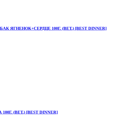
 ЯГНЕНОК+СЕРДЦЕ 100Г. (ВЕТ.) [BEST DINNER]
0Г. (ВЕТ.) [BEST DINNER]