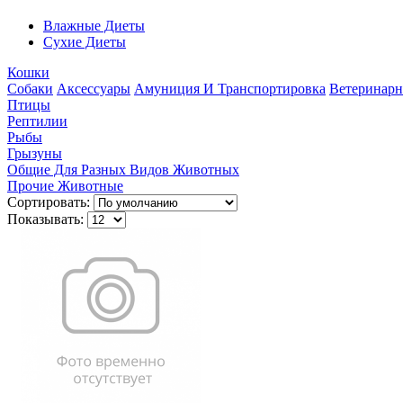
Влажные Диеты
Сухие Диеты
Кошки
Собаки
Аксессуары
Амуниция И Транспортировка
Ветеринарн
Птицы
Рептилии
Рыбы
Грызуны
Общие Для Разных Видов Животных
Прочие Животные
Сортировать:
Показывать: