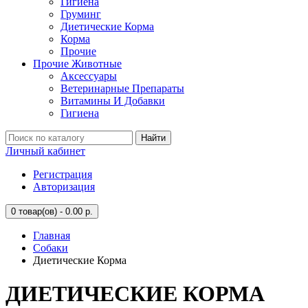
Гигиена
Груминг
Диетические Корма
Корма
Прочие
Прочие Животные
Аксессуары
Ветеринарные Препараты
Витамины И Добавки
Гигиена
Найти
Личный кабинет
Регистрация
Авторизация
0
товар(ов) - 0.00 р.
Главная
Собаки
Диетические Корма
ДИЕТИЧЕСКИЕ КОРМА