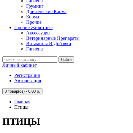
Гигиена
Груминг
Диетические Корма
Корма
Прочие
Прочие Животные
Аксессуары
Ветеринарные Препараты
Витамины И Добавки
Гигиена
Найти
Личный кабинет
Регистрация
Авторизация
0
товар(ов) - 0.00 р.
Главная
Птицы
ПТИЦЫ