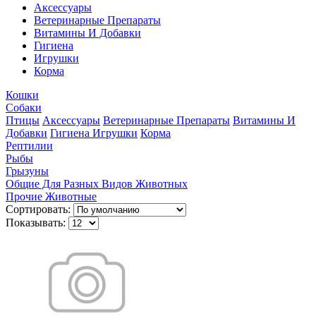
Аксессуары
Ветеринарные Препараты
Витамины И Добавки
Гигиена
Игрушки
Корма
Кошки
Собаки
Птицы
Аксессуары
Ветеринарные Препараты
Витамины И
Добавки
Гигиена
Игрушки
Корма
Рептилии
Рыбы
Грызуны
Общие Для Разных Видов Животных
Прочие Животные
Сортировать:
Показывать: