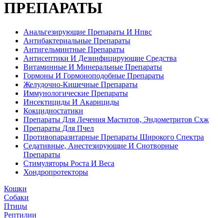
ПРЕПАРАТЫ
Анальгезирующие Препараты И Нпвс
Антибактериальные Препараты
Антигельминтные Препараты
Антисептики И Дезинфицирующие Средства
Витаминные И Минеральные Препараты
Гормоны И Гормоноподобные Препараты
Желудочно-Кишечные Препараты
Иммунологические Препараты
Инсектициды И Акарициды
Кокцидиостатики
Препараты Для Лечения Маститов, Эндометритов Схж
Препараты Для Пчел
Противопаразитарные Препараты Широкого Спектра
Седативные, Анестезирующие И Снотворные
Препараты
Стимуляторы Роста И Веса
Хондропротекторы
Кошки
Собаки
Птицы
Рептилии