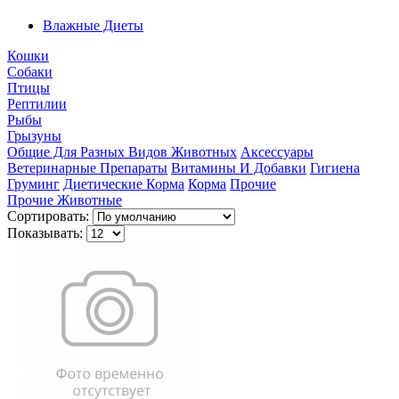
Влажные Диеты
Кошки
Собаки
Птицы
Рептилии
Рыбы
Грызуны
Общие Для Разных Видов Животных
Аксессуары
Ветеринарные Препараты
Витамины И Добавки
Гигиена
Груминг
Диетические Корма
Корма
Прочие
Прочие Животные
Сортировать:
Показывать: