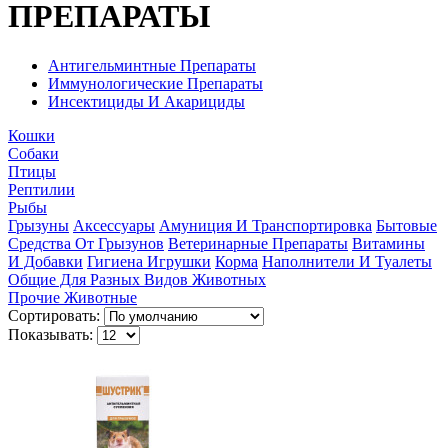
ПРЕПАРАТЫ
Антигельминтные Препараты
Иммунологические Препараты
Инсектициды И Акарициды
Кошки
Собаки
Птицы
Рептилии
Рыбы
Грызуны
Аксессуары
Амуниция И Транспортировка
Бытовые
Средства От Грызунов
Ветеринарные Препараты
Витамины
И Добавки
Гигиена
Игрушки
Корма
Наполнители И Туалеты
Общие Для Разных Видов Животных
Прочие Животные
Сортировать:
Показывать: