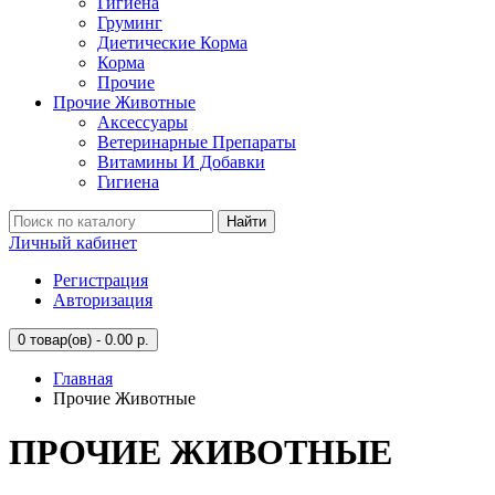
Гигиена
Груминг
Диетические Корма
Корма
Прочие
Прочие Животные
Аксессуары
Ветеринарные Препараты
Витамины И Добавки
Гигиена
Найти
Личный кабинет
Регистрация
Авторизация
0
товар(ов) - 0.00 р.
Главная
Прочие Животные
ПРОЧИЕ ЖИВОТНЫЕ