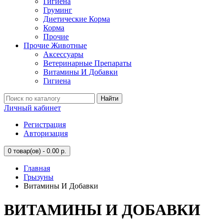
Гигиена
Груминг
Диетические Корма
Корма
Прочие
Прочие Животные
Аксессуары
Ветеринарные Препараты
Витамины И Добавки
Гигиена
Найти
Личный кабинет
Регистрация
Авторизация
0
товар(ов) - 0.00 р.
Главная
Грызуны
Витамины И Добавки
ВИТАМИНЫ И ДОБАВКИ