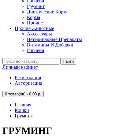
Гигиена
Груминг
Диетические Корма
Корма
Прочие
Прочие Животные
Аксессуары
Ветеринарные Препараты
Витамины И Добавки
Гигиена
Найти
Личный кабинет
Регистрация
Авторизация
0
товар(ов) - 0.00 р.
Главная
Кошки
Груминг
ГРУМИНГ