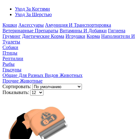
Уход За Когтями
Уход За Шерстью
Кошки
Аксессуары
Амуниция И Транспортировка
Ветеринарные Препараты
Витамины И Добавки
Гигиена
Груминг
Диетические Корма
Игрушки
Корма
Наполнители И
Туалеты
Собаки
Птицы
Рептилии
Рыбы
Грызуны
Общие Для Разных Видов Животных
Прочие Животные
Сортировать:
Показывать: