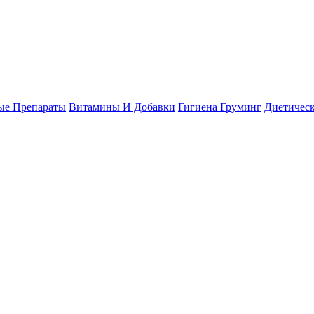
ые Препараты
Витамины И Добавки
Гигиена
Груминг
Диетичес