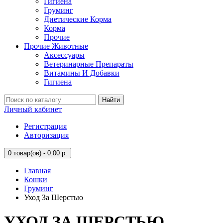
Гигиена
Груминг
Диетические Корма
Корма
Прочие
Прочие Животные
Аксессуары
Ветеринарные Препараты
Витамины И Добавки
Гигиена
Найти
Личный кабинет
Регистрация
Авторизация
0
товар(ов) - 0.00 р.
Главная
Кошки
Груминг
Уход За Шерстью
УХОД ЗА ШЕРСТЬЮ