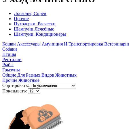
Лосьоны, Спреи
Прочие
Пуходерки, Расчески
Шампуни Лечебные
Шампуни, Кондиционеры
Кошки
Аксессуары
Амуниция И Транспортировка
Ветеринарн
Собаки
Птицы
Рептилии
Рыбы
Грызуны
Общие Для Разных Видов Животных
Прочие Животные
Сортировать:
Показывать: