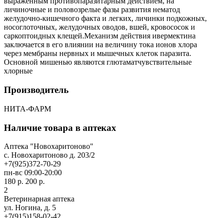
выраженным противопаразитарным действием, на
личиночные и половозрелые фазы развития нематод
желудочно-кишечного факта и легких, личинки подкожных,
носоглоточных, желудочных оводов, вшей, кровососок и
саркоптоидных клещей.Механизм действия ивермектина
заключается в его влиянии на величину тока ионов хлора
через мембраны нервных и мышечных клеток паразита.
Основной мишенью являются глютаматчувствительные
хлорные
Производитель
НИТА-ФАРМ
Наличие товара в аптеках
Аптека "Новохаритоново"
c. Новохаритоново д. 203/2
+7(925)372-70-29
пн-вс 09:00-20:00
180 р.
200 р.
2
Ветеринарная аптека
ул. Ногина, д. 5
+7(915)158-02-42