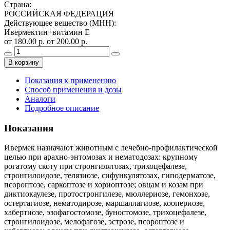
Страна
:
РОССИЙСКАЯ ФЕДЕРАЦИЯ
Действующее вещество (МНН)
:
Ивермектин+витамин Е
от 180.00 р.
от 200.00 р.
В корзину
Показания к применению
Способ применения и дозы
Аналоги
Подробное описание
Показания
Ивермек назначают животным с лечебно-профилактической
целью при арахно-энтомозах и нематодозах: крупному
рогатому скоту при стронгилятозах, трихоцефалезе,
стронгилоидозе, телязиозе, сифункулятозах, гиподерматозе,
псороптозе, саркоптозе и хориоптозе; овцам и козам при
диктиокаулезе, протостронгилезе, мюллериозе, гемонхозе,
остертагиозе, нематодирозе, маршаллагиозе, коопериозе,
хабертиозе, эзофагостомозе, буностомозе, трихоцефалезе,
стронгилоидозе, мелофагозе, эстрозе, псороптозе и