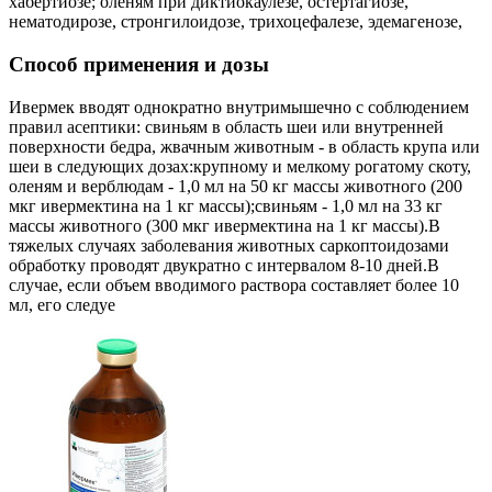
хабертиозе; оленям при диктиокаулезе, остертагиозе,
нематодирозе, стронгилоидозе, трихоцефалезе, эдемагенозе,
Способ применения и дозы
Ивермек вводят однократно внутримышечно с соблюдением
правил асептики: свиньям в область шеи или внутренней
поверхности бедра, жвачным животным - в область крупа или
шеи в следующих дозах:крупному и мелкому рогатому скоту,
оленям и верблюдам - 1,0 мл на 50 кг массы животного (200
мкг ивермектина на 1 кг массы);свиньям - 1,0 мл на 33 кг
массы животного (300 мкг ивермектина на 1 кг массы).В
тяжелых случаях заболевания животных саркоптоидозами
обработку проводят двукратно с интервалом 8-10 дней.В
случае, если объем вводимого раствора составляет более 10
мл, его следуе