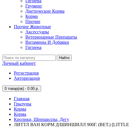
Гигиена
Груминг
Диетические Корма
Корма
Прочие
Прочие Животные
Аксессуары
Ветеринарные Препараты
Витамины И Добавки
Гигиена
Найти
Личный кабинет
Регистрация
Авторизация
0
товар(ов) - 0.00 р.
Главная
Грызуны
Корма
Корма
Кролики, Шиншиллы, Дегу
ЛИТТЛ ВАН КОРМ Д/ШИНШИЛЛ 900Г. (ВЕТ.) [LITTLE