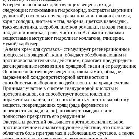
В перечень основных действующих веществ входят
следующие: глюкозамина гидрохлорид, экстракты мартинии
душистой, сосновых почек, травы полыни, плодов фенхеля,
корня солодки, листьев мяты, чабреца, цветков календулы,
тысячелистника, зверобоя, цветков ромашки, плодов тмина,
плодов шиповника, травы чистотела Вспомогательными
веществами выступают гидролизат коллагена, глицерин,
мумиё, карбомер
«Алезан крем для суставов» стимулирует регенерационные
процессы в хрящевой ткани, обладает обезболивающим и
противовоспалительным действием, помогает предупредить
дегенеративные изменения в хрящевой ткани и ее разрушение
Основное действующее вещество, глюкозамин, обладает
выраженной хондропротекторной активностью и
способностью выборочно воздействовать на хрящи сустава
Принимая участие в синтезе гиалуроновой кислоты и
протеогликанов, он способствует восстановлению
пораженных тканей, а его способность угнетать выработку
веществ, повреждающих хрящ (ряда ферментов и
перекрестных радикалов), позволяет замедлить или
полностью прекратить его разрушение
Экстракты растений оказывают противовоспалительное,
противоотечное и анальгезирующее действие, что позволяет
облегчить боль при травмах и заболеваниях суставов, а также
смягчают и увлажняют кожу и активируют в ней