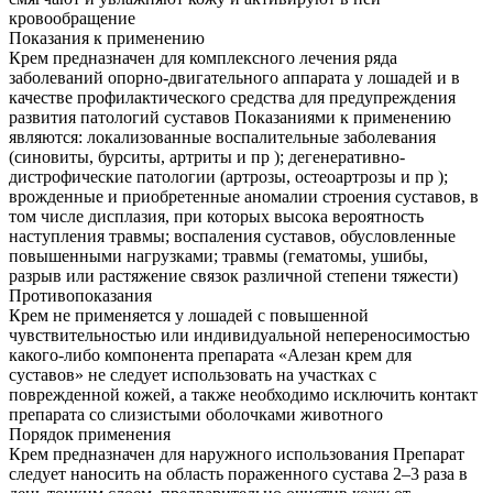
кровообращение
Показания к применению
Крем предназначен для комплексного лечения ряда
заболеваний опорно-двигательного аппарата у лошадей и в
качестве профилактического средства для предупреждения
развития патологий суставов Показаниями к применению
являются: локализованные воспалительные заболевания
(синовиты, бурситы, артриты и пр ); дегенеративно-
дистрофические патологии (артрозы, остеоартрозы и пр );
врожденные и приобретенные аномалии строения суставов, в
том числе дисплазия, при которых высока вероятность
наступления травмы; воспаления суставов, обусловленные
повышенными нагрузками; травмы (гематомы, ушибы,
разрыв или растяжение связок различной степени тяжести)
Противопоказания
Крем не применяется у лошадей с повышенной
чувствительностью или индивидуальной непереносимостью
какого-либо компонента препарата «Алезан крем для
суставов» не следует использовать на участках с
поврежденной кожей, а также необходимо исключить контакт
препарата со слизистыми оболочками животного
Порядок применения
Крем предназначен для наружного использования Препарат
следует наносить на область пораженного сустава 2–3 раза в