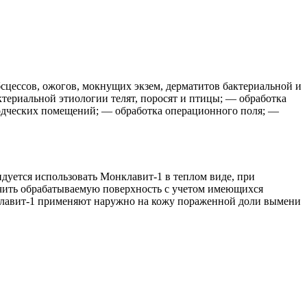
сцессов, ожогов, мокнущих экзем, дерматитов бактериальной и
териальной этиологии телят, поросят и птицы; — обработка
дческих помещений; — обработка операционного поля; —
уется использовать Монклавит-1 в теплом виде, при
очить обрабатываемую поверхность с учетом имеющихся
онклавит-1 применяют наружно на кожу пораженной доли вымени