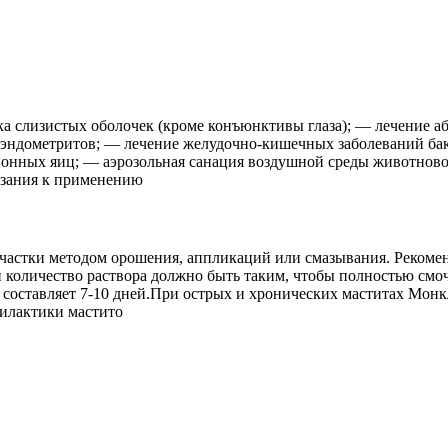
 слизистых оболочек (кроме конъюнктивы глаза); — лечение аб
 эндометритов; — лечение желудочно-кишечных заболеваний бак
нных яиц; — аэрозольная санация воздушной среды животново
азания к применению
астки методом орошения, аппликаций или смазывания. Рекоменд
й количество раствора должно быть таким, чтобы полностью см
ток составляет 7-10 дней.При острых и хронических маститах М
офилактики мастито