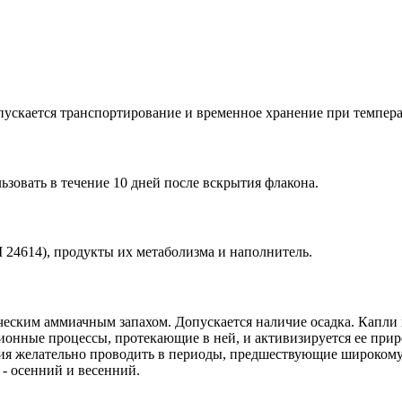
опускается транспортирование и временное хранение при температ
льзовать в течение 10 дней после вскрытия флакона.
 24614), продукты их метаболизма и наполнитель.
ическим аммиачным запахом. Допускается наличие осадка. Капл
ионные процессы, протекающие в ней, и активизируется ее прир
ия желательно проводить в периоды, предшествующие широкому
- осенний и весенний.