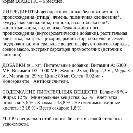
корма DIABETIC – 6 месяцев.
ИНГРЕДИЕНТЫ: дегидратированные белки животного
происхождения (птица), ячмень, пшеничная клейковина*,
кукурузная клейковина, тапиока, изолят белка сои*,
животные жиры, гидролизат белков животного
происхождения (вкусоароматические добавки), растительная
клетчатка, экстракт цикория, рыбий жир, оболочка и семена
подорожника, минеральные вещества, фруктоолигосахариды,
соевое масло, экстракт бархатцев прямостоячих (источник
лютеина).
ДОБАВКИ (в 1 кг): Питательные добавки: Витамин A: 6300
ME, Витамин D3: 1000 ME, Железо: 23 мг, Йод: 2,3 мг, Медь: 3
мг, Марганец: 29 мг, Цинк: 88 мг, Ceлeн: 0,02 мг -
Консерванты - Антиокислители.
СОДЕРЖАНИЕ ПИТАТЕЛЬНЫХ ВЕЩЕСТВ: Белки: 46 % -
Жиры: 12 % - Минеральные вещества: 6,2 % - Клетчатка
пищевая: 3,6 % - Крахмал: 18,8 % - Незаменимые жирные
кислоты: 3,18 % - Всего сахаров: 1,8 %.
*L.I.P.: специально отобранные белки с высокой степенью
усвояемости.