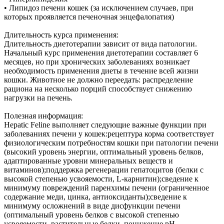
• Липидоз печени кошек (за исключением случаев, при
которых проявляется печеночная энцефалопатия)
Длительность курса применения:
Длительность диетотерапии зависит от вида патологии.
Начальный курс применения диетотерапии составляет 6
месяцев, но при хронических заболеваниях возникает
необходимость применения диеты в течение всей жизни
кошки. Животное не должно переедать: распределение
рациона на несколько порций способствует снижению
нагрузки на печень.
Полезная информация:
Hepatic Feline выполняет следующие важные функции при
заболеваниях печени у кошек:рецептура корма соответствует
физиологическим потребностям кошки при патологии печени
(высокий уровень энергии, оптимальный уровень белков,
адаптированные уровни минеральных веществ и
витаминов);поддержка регенерации гепатоцитов (белки с
высокой степенью усвояемости, L-карнитин);сведение к
минимуму повреждений паренхимы печени (ограниченное
содержание меди, цинка, антиоксиданты);сведение к
минимуму осложнений в виде дисфункции печени
(оптимальный уровень белков с высокой степенью
усвояемости, растительные белки, понижение pH