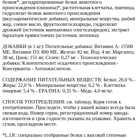
белков*, дегидратированные белки животного
происхождения (свинина)*, растительная клетчатка, пшеница,
гидролизат белков животного происхождения
(вкусоароматические добавки), минеральные вещества, рыбий
жир, соевое масло, фруктоолигосахариды, гидролизат
дрожжей (источник мaннановых олигосахаридов), экстракт
бархатцев прямостоячих (источник лютеина).
ДОБАВКИ (в 1 кг): Питательные добавки: Витамин A: 15500
ME, Витамин D3: 800 ME, Железо: 82 мг, Йод: 4 мг, Марганец:
38 мг, Цинк: 151 мг, Ceлeн: 0,27 мг - Технологические
добавки: Клиноптилолит осадочного происхождения -
Консерванты - Антиокислители.
СОДЕРЖАНИЕ ПИТАТЕЛЬНЫХ ВЕЩЕСТВ: Белки: 26,0 % -
Жиры: 22,0 % - Минеральные вещества: 6,2 % - Клетчатка
пищевая: 5,4 % - EPA/DHA: 0,35 % - Медь: 4,0 мг/кг.
СПОСОБ УПОТРЕБЛЕНИЯ: см. таблицу. Корм готов к
употреблению. Проследите, чтобы у вашей кошки всегда была
свежая вода. Номер серии, регистрационный номер завода-
изготовителя и срок годности указаны на упаковке. Хранить в
сухом, прохладном месте.
*L.I.P.: специально отобранные белки с высокой степенью