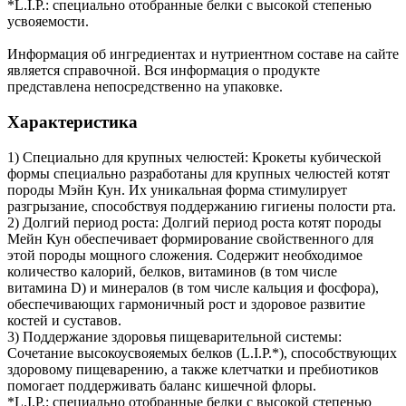
*L.I.P.: специально отобранные белки с высокой степенью
усвояемости.
Информация об ингредиентах и нутриентном составе на сайте
является справочной. Вся информация о продукте
представлена непосредственно на упаковке.
Характеристика
1) Специально для крупных челюстей: Крокеты кубической
формы специально разработаны для крупных челюстей котят
породы Мэйн Кун. Их уникальная форма стимулирует
разгрызание, способствуя поддержанию гигиены полости рта.
2) Долгий период роста: Долгий период роста котят породы
Мейн Кун обеспечивает формирование свойственного для
этой породы мощного сложения. Содержит необходимое
количество калорий, белков, витаминов (в том числе
витамина D) и минералов (в том числе кальция и фосфора),
обеспечивающих гармоничный рост и здоровое развитие
костей и суставов.
3) Поддержание здоровья пищеварительной системы:
Сочетание высокоусвояемых белков (L.I.P.*), способствующих
здоровому пищеварению, а также клетчатки и пребиотиков
помогает поддерживать баланс кишечной флоры.
*L.I.P.: специально отобранные белки с высокой степенью