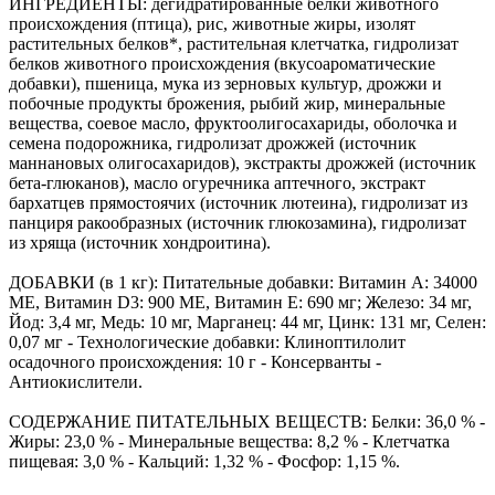
ИНГРЕДИЕНТЫ: дегидратированные белки животного
происхождения (птица), рис, животные жиры, изолят
растительных белков*, растительная клетчатка, гидролизат
белков животного происхождения (вкусоароматические
добавки), пшеница, мука из зерновых культур, дрожжи и
побочные продукты брожения, рыбий жир, минеральные
вещества, соевое масло, фруктоолигосахариды, оболочка и
семена подорожника, гидролизат дрожжей (источник
мaннановых олигосахаридов), экстракты дрожжей (источник
бета-глюканов), масло огуречника аптечного, экстракт
бархатцев прямостоячих (источник лютеина), гидролизат из
панциря ракообразных (источник глюкозамина), гидролизат
из хряща (источник хондроитина).
ДОБАВКИ (в 1 кг): Питательные добавки: Витамин A: 34000
ME, Витамин D3: 900 ME, Витамин E: 690 мг; Железо: 34 мг,
Йод: 3,4 мг, Медь: 10 мг, Марганец: 44 мг, Цинк: 131 мг, Ceлeн:
0,07 мг - Технологические добавки: Клиноптилолит
осадочного происхождения: 10 г - Консерванты -
Антиокислители.
СОДЕРЖАНИЕ ПИТАТЕЛЬНЫХ ВЕЩЕСТВ: Белки: 36,0 % -
Жиры: 23,0 % - Минеральные вещества: 8,2 % - Клетчатка
пищевая: 3,0 % - Кальций: 1,32 % - Фосфор: 1,15 %.