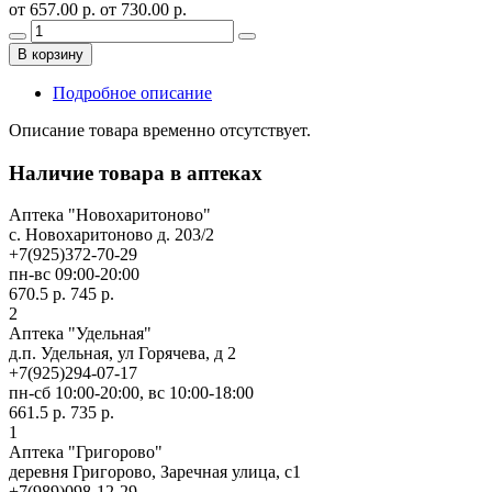
от 657.00 р.
от 730.00 р.
В корзину
Подробное описание
Описание товара временно отсутствует.
Наличие товара в аптеках
Аптека "Новохаритоново"
c. Новохаритоново д. 203/2
+7(925)372-70-29
пн-вс 09:00-20:00
670.5 р.
745 р.
2
Аптека "Удельная"
д.п. Удельная, ул Горячева, д 2
+7(925)294-07-17
пн-сб 10:00-20:00, вс 10:00-18:00
661.5 р.
735 р.
1
Аптека "Григорово"
деревня Григорово, Заречная улица, с1
+7(989)098-12-29