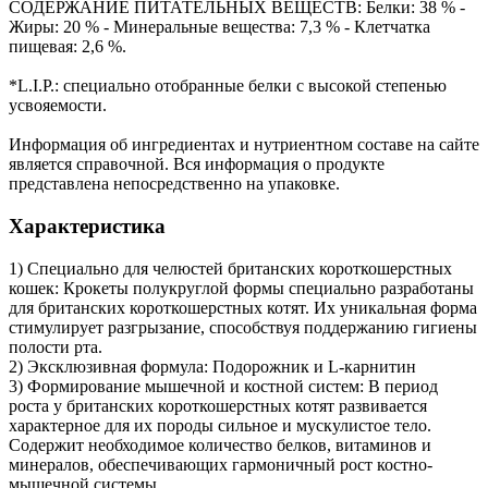
СОДЕРЖАНИЕ ПИТАТЕЛЬНЫХ ВЕЩЕСТВ: Белки: 38 % -
Жиры: 20 % - Минеральные вещества: 7,3 % - Клетчатка
пищевая: 2,6 %.
*L.I.P.: специально отобранные белки с высокой степенью
усвояемости.
Информация об ингредиентах и нутриентном составе на сайте
является справочной. Вся информация о продукте
представлена непосредственно на упаковке.
Характеристика
1) Специально для челюстей британских короткошерстных
кошек: Крокеты полукруглой формы специально разработаны
для британских короткошерстных котят. Их уникальная форма
стимулирует разгрызание, способствуя поддержанию гигиены
полости рта.
2) Эксклюзивная формула: Подорожник и L-карнитин
3) Формирование мышечной и костной систем: В период
роста у британских короткошерстных котят развивается
характерное для их породы сильное и мускулистое тело.
Содержит необходимое количество белков, витаминов и
минералов, обеспечивающих гармоничный рост костно-
мышечной системы.