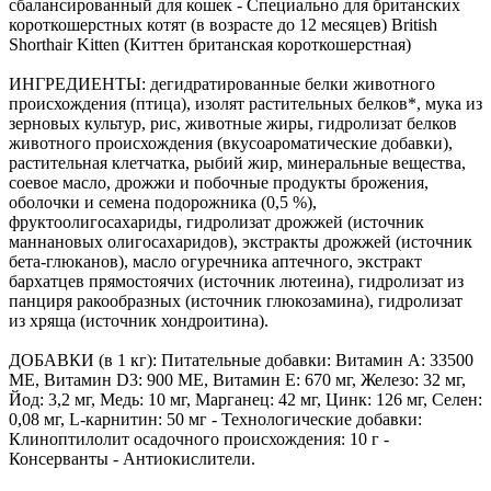
сбалансированный для кошек - Специально для британских
короткошерстных котят (в возрасте до 12 месяцев) British
Shorthair Kitten (Киттен британская короткошерстная)
ИНГРЕДИЕНТЫ: дегидратированные белки животного
происхождения (птица), изолят растительных белков*, мука из
зерновых культур, рис, животные жиры, гидролизат белков
животного происхождения (вкусоароматические добавки),
растительная клетчатка, рыбий жир, минеральные вещества,
соевое масло, дрожжи и побочные продукты брожения,
оболочки и семена подорожника (0,5 %),
фруктоолигосахариды, гидролизат дрожжей (источник
мaннановых олигосахаридов), экстракты дрожжей (источник
бета-глюканов), масло огуречника аптечного, экстракт
бархатцев прямостоячих (источник лютеина), гидролизат из
панциря ракообразных (источник глюкозамина), гидролизат
из хряща (источник хондроитина).
ДОБАВКИ (в 1 кг): Питательные добавки: Витамин A: 33500
ME, Витамин D3: 900 ME, Витамин E: 670 мг, Железо: 32 мг,
Йод: 3,2 мг, Медь: 10 мг, Марганец: 42 мг, Цинк: 126 мг, Ceлeн:
0,08 мг, L-карнитин: 50 мг - Технологические добавки:
Клиноптилолит осадочного происхождения: 10 г -
Консерванты - Антиокислители.