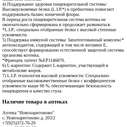
4) Поддержание здоровья пищеварительной системы:
Высокоусвояемые белки (L.I.P.*) и пребиотики помогают
поддерживать баланс кишечной флоры.
В период роста пищеварительная система котенка не
окончательно сформирована и продолжает развиваться.
*L.I.P.: специально отобранные белки с высокой степенью
усвояемости.
5) Поддержка иммуной системы: Запатентованный комплекс*
антиоксидантов, содержащий в том числе витамин Е,
способствует формированию естественной защитной системы
организма котенка.
*Франция, патент №EP1146870.
6) L-карнитин: Содержит L-карнитин, участвующий в
метаболизме жиров.
7) L.I.P. технология высокой усвояемости: Специально
отобранные высококачественные белки с коэффициентом
усвояемости выше 90 %, обеспечивающие безопасность
пищеварения и качество стула.
Наличие товара в аптеках
Аптека "Новохаритоново"
c. Новохаритоново д. 203/2
+7(925)372-70-29