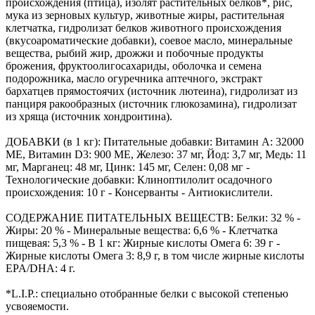
происхождения (птица), изолят растительных белков*, рис,
мука из зерновых культур, животные жиры, растительная
клетчатка, гидролизат белков животного происхождения
(вкусоароматические добавки), соевое масло, минеральные
вещества, рыбий жир, дрожжи и побочные продукты
брожения, фруктоолигосахариды, оболочка и семена
подорожника, масло огуречника аптечного, экстракт
бархатцев прямостоячих (источник лютеина), гидролизат из
панциря ракообразных (источник глюкозамина), гидролизат
из хряща (источник хондроитина).
ДОБАВКИ (в 1 кг): Питательные добавки: Витамин A: 32000
ME, Витамин D3: 900 ME, Железо: 37 мг, Йод: 3,7 мг, Медь: 11
мг, Марганец: 48 мг, Цинк: 145 мг, Ceлeн: 0,08 мг -
Технологические добавки: Клиноптилолит осадочного
происхождения: 10 г - Консерванты - Антиокислители.
СОДЕРЖАНИЕ ПИТАТЕЛЬНЫХ ВЕЩЕСТВ: Белки: 32 % -
Жиры: 20 % - Минеральные вещества: 6,6 % - Клетчатка
пищевая: 5,3 % - В 1 кг: Жирные кислоты Омега 6: 39 г -
Жирные кислоты Омега 3: 8,9 г, в том числе жирные кислоты
EPA/DHA: 4 г.
*L.I.P.: специально отобранные белки с высокой степенью
усвояемости.