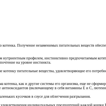
о котенка. Получение незаменимых питательных веществ обесп
ым нутриентным профилем, инстинктивно предпочитаемым котята
дпочтение на уровне инстинкта.
ые котенку питательные вещества, удовлетворяющие его потребн
ема котенка, как и другие системы его организма, еще не сформ
 антиоксидантов (включающему в себя витамины Е и С, лютеин 
аленьких кусочков в соусе для облегчения разгрызания.
я удовлетворения индивидуальных предпочтений каждой кошки R