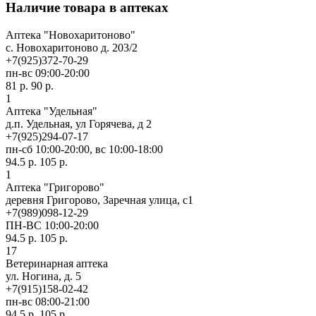
Наличие товара в аптеках
Аптека "Новохаритоново"
c. Новохаритоново д. 203/2
+7(925)372-70-29
пн-вс 09:00-20:00
81 р.
90 р.
1
Аптека "Удельная"
д.п. Удельная, ул Горячева, д 2
+7(925)294-07-17
пн-сб 10:00-20:00, вс 10:00-18:00
94.5 р.
105 р.
1
Аптека "Григорово"
деревня Григорово, Заречная улица, с1
+7(989)098-12-29
ПН-ВС 10:00-20:00
94.5 р.
105 р.
17
Ветеринарная аптека
ул. Ногина, д. 5
+7(915)158-02-42
пн-вс 08:00-21:00
94.5 р.
105 р.