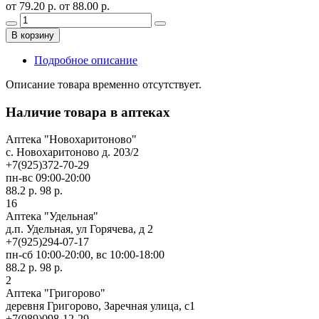
от 79.20 р.
от 88.00 р.
В корзину
Подробное описание
Описание товара временно отсутствует.
Наличие товара в аптеках
Аптека "Новохаритоново"
c. Новохаритоново д. 203/2
+7(925)372-70-29
пн-вс 09:00-20:00
88.2 р.
98 р.
16
Аптека "Удельная"
д.п. Удельная, ул Горячева, д 2
+7(925)294-07-17
пн-сб 10:00-20:00, вс 10:00-18:00
88.2 р.
98 р.
2
Аптека "Григорово"
деревня Григорово, Заречная улица, с1
+7(989)098-12-29