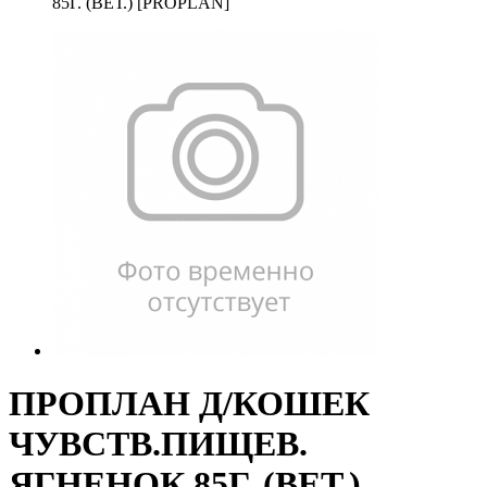
85Г. (ВЕТ.) [PROPLAN]
ПРОПЛАН Д/КОШЕК
ЧУВСТВ.ПИЩЕВ.
ЯГНЕНОК 85Г. (ВЕТ.)