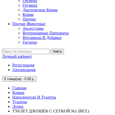
Гигиена
Груминг
Диетические Корма
Корма
Прочие
Прочие Животные
Аксессуары
Ветеринарные Препараты
Витамины И Добавки
Гигиена
Найти
Личный кабинет
Регистрация
Авторизация
0
товар(ов) - 0.00 р.
Главная
Кошки
Наполнители И Туалеты
Туалеты
Лотки
ТУАЛЕТ Д/КОШЕК С СЕТКОЙ №1 (ВЕТ.)