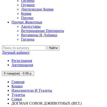
Гигиена
Груминг
Диетические Корма
Корма
Прочие
Прочие Животные
Аксессуары
Ветеринарные Препараты
Витамины И Добавки
Гигиена
Найти
Личный кабинет
Регистрация
Авторизация
0
товар(ов) - 0.00 р.
Главная
Кошки
Наполнители И Туалеты
Туалеты
Совки
ДОГМАН СОВОК Д/ЖИВОТНЫХ (ВЕТ.)