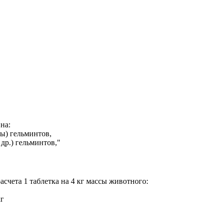
на:
ы) гельминтов,
др.) гельминтов,"
чета 1 таблетка на 4 кг массы животного:
кг