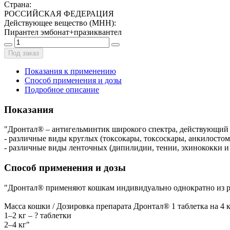
Страна
:
РОССИЙСКАЯ ФЕДЕРАЦИЯ
Действующее вещество (МНН)
:
Пирантел эмбонат+празиквантел
Под заказ
Показания к применению
Способ применения и дозы
Подробное описание
Показания
"Дронтал® – антигельминтик широкого спектра, действующий 
- различные виды круглых (токсокары, токсоскары, анкилостом
- различные виды ленточных (дипилидии, тении, эхинококки и 
Способ применения и дозы
"Дронтал® применяют кошкам индивидуально однократно из рас
Macca кошки / Дозировка препарата Дронтал® 1 таблетка на 4 
1–2 кг – ? таблетки
2–4 кг"