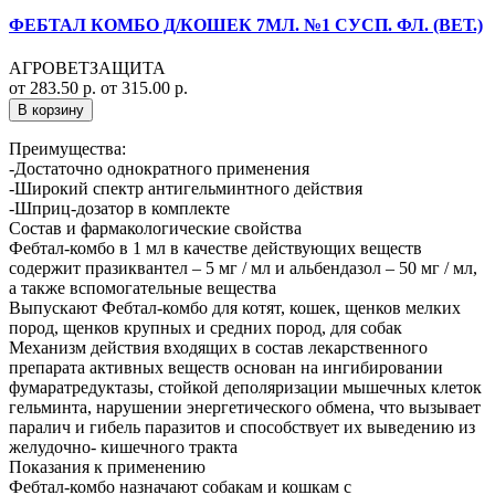
ФЕБТАЛ КОМБО Д/КОШЕК 7МЛ. №1 СУСП. ФЛ. (ВЕТ.)
АГРОВЕТЗАЩИТА
от 283.50 р.
от 315.00 р.
В корзину
Преимущества:
-Достаточно однократного применения
-Широкий спектр антигельминтного действия
-Шприц-дозатор в комплекте
Состав и фармакологические свойства
Фебтал-комбо в 1 мл в качестве действующих веществ
содержит празиквантел – 5 мг / мл и альбендазол – 50 мг / мл,
а также вспомогательные вещества
Выпускают Фебтал-комбо для котят, кошек, щенков мелких
пород, щенков крупных и средних пород, для собак
Механизм действия входящих в состав лекарственного
препарата активных веществ основан на ингибировании
фумаратредуктазы, стойкой деполяризации мышечных клеток
гельминта, нарушении энергетического обмена, что вызывает
паралич и гибель паразитов и способствует их выведению из
желудочно- кишечного тракта
Показания к применению
Фебтал-комбо назначают собакам и кошкам с