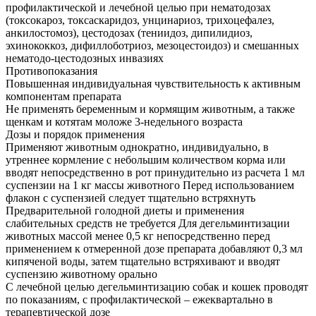
профилактической и лечебной целью при нематодозах
(токсокароз, токсаскаридоз, унцинариоз, трихоцефалез,
анкилостомоз), цестодозах (тениидоз, дипилидиоз,
эхинококкоз, дифиллоботриоз, мезоцестоидоз) и смешанных
нематодо-цестодозных инвазиях
Противопоказания
Повышенная индивидуальная чувствительность к активным
компонентам препарата
Не применять беременным и кормящим животным, а также
щенкам и котятам моложе 3-недельного возраста
Дозы и порядок применения
Применяют животным однократно, индивидуально, в
утреннее кормление с небольшим количеством корма или
вводят непосредственно в рот принудительно из расчета 1 мл
суспензии на 1 кг массы животного Перед использованием
флакон с суспензией следует тщательно встряхнуть
Предварительной голодной диеты и применения
слабительных средств не требуется Для дегельминтизации
животных массой менее 0,5 кг непосредственно перед
применением к отмеренной дозе препарата добавляют 0,3 мл
кипяченой воды, затем тщательно встряхивают и вводят
суспензию животному орально
С лечебной целью дегельминтизацию собак и кошек проводят
по показаниям, с профилактической – ежеквартально в
терапевтической дозе