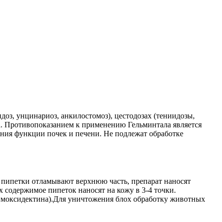
оз, унцинариоз, анкилостомоз), цестодозах (тениидозы,
за. Противопоказанием к применению Гельминтала является
ния функции почек и печени. Не подлежат обработке
 пипетки отламывают верхнюю часть, препарат наносят
 содержимое пипеток наносят на кожу в 3-4 точки.
кг моксидектина).Для уничтожения блох обработку животных