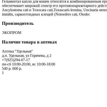
Гельминтал капли для кошек относятся к комбинированным пр
обеспечивает широкий спектр его противопаразитарного дейст
Ancylostoma cati и Toxocara cati,Toxascaris leonina, Uncinaria ste
immitis, саркоптоидных клещей (Notoedres cati, Otodec
Производитель
ЭКОПРОМ
Наличие товара в аптеках
Аптека "Удельная"
д.п. Удельная, ул Горячева, д 2
+7(925)294-07-17
пн-сб 10:00-20:00, вс 10:00-18:00
540 р.
600 р.
1