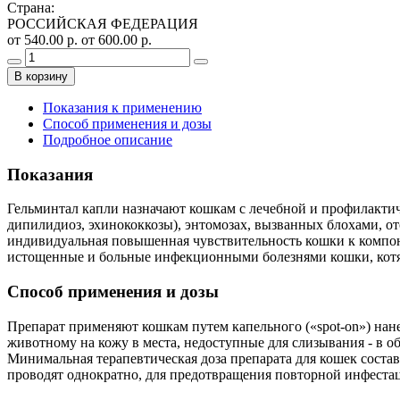
Страна
:
РОССИЙСКАЯ ФЕДЕРАЦИЯ
от 540.00 р.
от 600.00 р.
В корзину
Показания к применению
Способ применения и дозы
Подробное описание
Показания
Гельминтал капли назначают кошкам с лечебной и профилактиче
дипилидиоз, эхинококкозы), энтомозах, вызванных блохами, о
индивидуальная повышенная чувствительность кошки к компоне
истощенные и больные инфекционными болезнями кошки, котя
Способ применения и дозы
Препарат применяют кошкам путем капельного («spot-on») нан
животному на кожу в места, недоступные для слизывания - в о
Минимальная терапевтическая доза препарата для кошек состав
проводят однократно, для предотвращения повторной инфестац