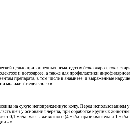
ской целью при кишечных нематодозах (токсокароз, токсаскарид
тодектозе и нотоэдрозе, а также для профилактики дирофилярио
нтам препарата, в том числе в анамнезе, и выраженные наруше
та моложе 7-недельного в
есения на сухую неповрежденную кожу. Перед использованием у
бласть шеи у основания черепа, при обработке крупных животных
ляет 0,1 мл/кг массы животного (4 мг/кг празиквантела и 1 мг/
ии - о