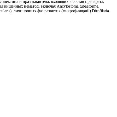
дектина и празиквантела, входящих в состав препарата,
я кишечных нематод, включая Ancylostoma tubaeforme,
ilocularis), личиночных фаз развития (микрофилярий) Dirofilaria