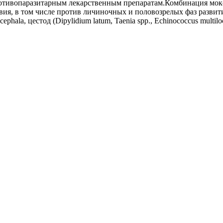
отивопаразитарным лекарственным препаратам.Комбинация мокси
вия, в том числе против личиночных и половозрелых фаз развити
nocephala, цестод (Dipylidium latum, Taenia spp., Echinococcus mult