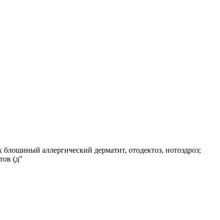
к блошиный аллергический дерматит, отодектоз, нотоэдроз;
тов (д"