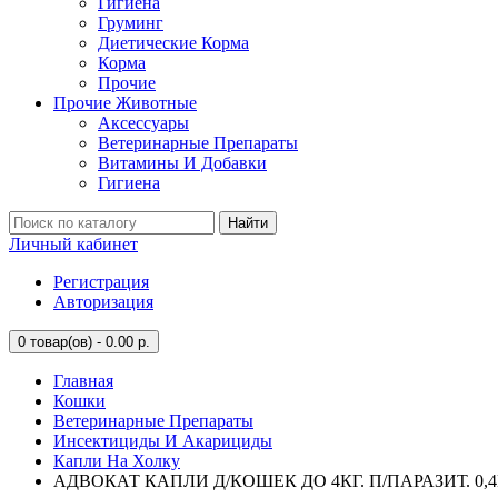
Гигиена
Груминг
Диетические Корма
Корма
Прочие
Прочие Животные
Аксессуары
Ветеринарные Препараты
Витамины И Добавки
Гигиена
Найти
Личный кабинет
Регистрация
Авторизация
0
товар(ов) - 0.00 р.
Главная
Кошки
Ветеринарные Препараты
Инсектициды И Акарициды
Капли На Холку
АДВОКАТ КАПЛИ Д/КОШЕК ДО 4КГ. П/ПАРАЗИТ. 0,4