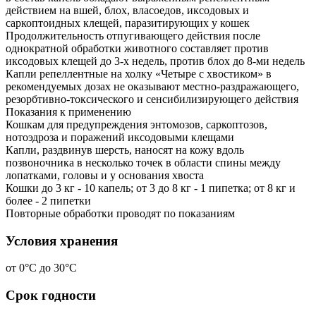
действием на вшей, блох, власоедов, иксодовых и
саркоптоидных клещей, паразитирующих у кошек
Продолжительность отпугивающего действия после
однократной обработки животного составляет против
иксодовых клещей до 3-х недель, против блох до 8-ми недель
Капли репеллентные на холку «Четыре с хвостиком» в
рекомендуемых дозах не оказывают местно-раздражающего,
резорбтивно-токсического и сенсибилизирующего действия
Показания к применению
Кошкам для предупреждения энтомозов, саркоптозов,
нотоэдроза и поражений иксодовыми клещами
Капли, раздвинув шерсть, наносят на кожу вдоль
позвоночника в несколько точек в области спины между
лопатками, головы и у основания хвоста
Кошки до 3 кг - 10 капель; от 3 до 8 кг - 1 пипетка; от 8 кг и
более - 2 пипетки
Повторные обработки проводят по показаниям
Условия хранения
от 0°С до 30°С
Срок годности