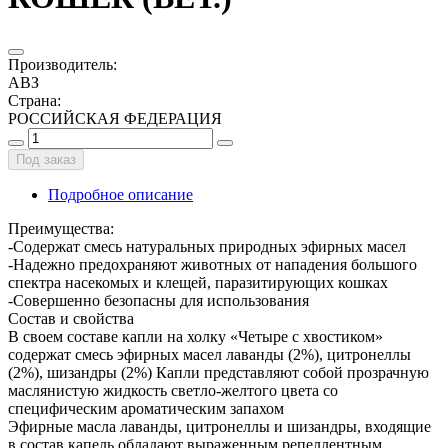
Производитель
:
АВЗ
Страна
:
РОССИЙСКАЯ ФЕДЕРАЦИЯ
Под заказ
Подробное описание
Преимущества:
-Содержат смесь натуральных природных эфирных масел
-Надежно предохраняют животных от нападения большого
спектра насекомых и клещей, паразитирующих кошках
-Совершенно безопасны для использования
Состав и свойства
В своем составе капли на холку «Четыре с хвостиком»
содержат смесь эфирных масел лаванды (2%), цитронеллы
(2%), шизандры (2%) Капли представляют собой прозрачную
маслянистую жидкость светло-желтого цвета со
специфическим ароматическим запахом
Эфирные масла лаванды, цитронеллы и шизандры, входящие
в состав капель обладают выраженным репеллентным