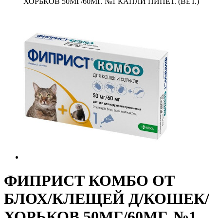
ХОРЬКОВ 50МГ/60МГ. №1 КАПЛИ ПИПЕТ. (ВЕТ.)
ФИПРИСТ КОМБО ОТ
БЛОХ/КЛЕЩЕЙ Д/КОШЕК/
ХОРЬКОВ 50МГ/60МГ. №1