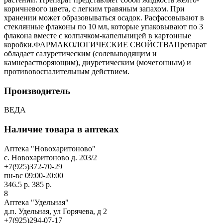
коричневого цвета, с легким травяным запахом. При
хранении может образовываться осадок. Расфасовывают в
стеклянные флаконы по 10 мл, которые упаковывают по 3
флакона вместе с колпачком-капельницей в картонные
коробки.ФАРМАКОЛОГИЧЕСКИЕ СВОЙСТВАПрепарат
обладает салуретическим (солевыводящим и
камнерастворяющим), диуретическим (мочегонным) и
противовоспалительным действием.
Производитель
ВЕДА
Наличие товара в аптеках
Аптека "Новохаритоново"
c. Новохаритоново д. 203/2
+7(925)372-70-29
пн-вс 09:00-20:00
346.5 р.
385 р.
8
Аптека "Удельная"
д.п. Удельная, ул Горячева, д 2
+7(925)294-07-17