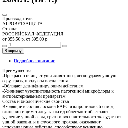
Производитель
:
АГРОВЕТЗАЩИТА
Страна
:
РОССИЙСКАЯ ФЕДЕРАЦИЯ
от 355.50 р.
от 395.00 р.
В корзину
Подробное описание
Преимущества:
-Прекрасно очищает уши животного, легко удаляя ушную
серу, грязь, продукты воспаления
-Обладает дезинфицирующим действием
-Усиливает чувствительность патогенной микрофлоры к
антибактериальным препаратам
Состав и биологические свойства
Входящие в состав лосьона БАРС изопропиловый спирт,
глицерин и диметилсульфоксид облегчают облегчают
удаление ушной серы, грязи и воспалительного экссудата из
ушной раковины и слухового прохода, оказывают
успокаивающее действие, способствуют усилению