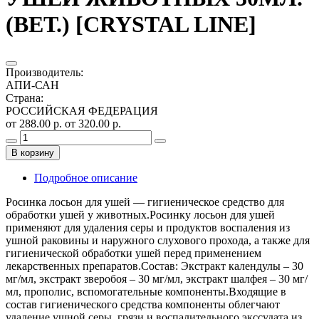
(ВЕТ.) [CRYSTAL LINE]
Производитель
:
АПИ-САН
Страна
:
РОССИЙСКАЯ ФЕДЕРАЦИЯ
от 288.00 р.
от 320.00 р.
В корзину
Подробное описание
Росинка лосьон для ушей — гигиеническое средство для
обработки ушей у животных.Росинку лосьон для ушей
применяют для удаления серы и продуктов воспаления из
ушной раковины и наружного слухового прохода, а также для
гигиенической обработки ушей перед применением
лекарственных препаратов.Состав: Экстракт календулы – 30
мг/мл, экстракт зверобоя – 30 мг/мл, экстракт шалфея – 30 мг/
мл, прополис, вспомогательные компоненты.Входящие в
состав гигиенического средства компоненты облегчают
удаление ушной серы, грязи и воспалительного экссудата из