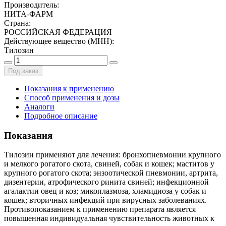
Производитель
:
НИТА-ФАРМ
Страна
:
РОССИЙСКАЯ ФЕДЕРАЦИЯ
Действующее вещество (МНН)
:
Тилозин
Под заказ
Показания к применению
Способ применения и дозы
Аналоги
Подробное описание
Показания
Тилозин применяют для лечения: бронхопневмонии крупного
и мелкого рогатого скота, свиней, собак и кошек; маститов у
крупного рогатого скота; энзоотической пневмонии, артрита,
дизентерии, атрофического ринита свиней; инфекционной
агалактии овец и коз; микоплазмоза, хламидиоза у собак и
кошек; вторичных инфекций при вирусных заболеваниях.
Противопоказанием к применению препарата является
повышенная индивидуальная чувствительность животных к