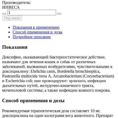
Производитель
:
ИНВЕСА
Под заказ
Показания к применению
Способ применения и дозы
Подробное описание
Показания
Доксифин, оказывающий бактериостатическое действие,
назначают для лечения кошек и собак от различных
заболеваний, вызванных возбудителями, чувствительными к
доксициклину: Ehrlichia canis, Bordetella bronchiseptica,
Pasteurella multocida типа A, Arcanobacterium (Corynebacterium)
и Escherichia coli; они провоцируют: эрлихиоз, инфекции
дыхательных путей, желудочно-кишечного тракта,
мочеполовой системы; а также инфекции кожного покрова.
Способ применения и дозы
Рекомендуемая терапевтическая доза составляет 10 мг.
доксициклина на один килограмм веса животного. Препарат