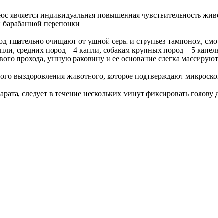
является индивидуальная повышенная чувствительность животн
 барабанной перепонки
од тщательно очищают от ушной серы и струпьев тампоном, с
пли, средних пород – 4 капли, собакам крупных пород – 5 капель
вого прохода, ушную раковину и ее основание слегка массируют 
олного выздоровления животного, которое подтверждают микрос
арата, следует в течение нескольких минут фиксировать голову 