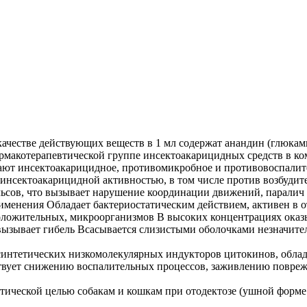
в качестве действующих веществ в 1 мл содержат анандин (глюкам
армакотерапевтической группе инсектоакарицидных средств в к
ают инсектоакарицидное, противомикробное и противовоспалит
сектоакарицидной активностью, в том числе против возбудителя 
ьсов, что вызывает нарушение координации движений, паралич 
енения Обладает бактериостатическим действием, активен в от
ложительных, микроорганизмов В высоких концентрациях оказы
вызывает гибель Всасывается слизистыми оболочками незначител
синтетических низкомолекулярных индукторов цитокинов, обла
твует снижению воспалительных процессов, заживлению повреж
ической целью собакам и кошкам при отодектозе (ушной форме 