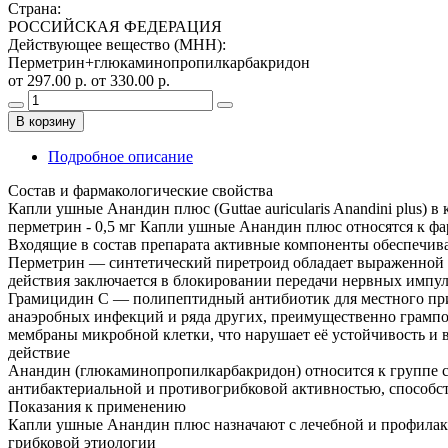
Страна
:
РОССИЙСКАЯ ФЕДЕРАЦИЯ
Действующее вещество (МНН)
:
Перметрин+глюкаминопропилкарбакридон
от 297.00 р.
от 330.00 р.
В корзину
Подробное описание
Состав и фармакологические свойства
Капли ушные Анандин плюс (Guttae auricularis Anandini plus) 
перметрин - 0,5 мг Капли ушные Анандин плюс относятся к ф
Входящие в состав препарата активные компоненты обеспечив
Перметрин — синтетический пиретроид обладает выраженной ин
действия заключается в блокировании передачи нервных импул
Грамицидин С — полипептидный антибиотик для местного прим
анаэробных инфекций и ряда других, преимущественно грампо
мембраны микробной клетки, что нарушает её устойчивость и 
действие
Анандин (глюкаминопропилкарбакридон) относится к группе 
антибактериальной и противогрибковой активностью, способс
Показания к применению
Капли ушные Анандин плюс назначают с лечебной и профилакт
грибковой этиологии