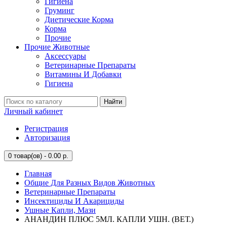
Гигиена
Груминг
Диетические Корма
Корма
Прочие
Прочие Животные
Аксессуары
Ветеринарные Препараты
Витамины И Добавки
Гигиена
Найти
Личный кабинет
Регистрация
Авторизация
0
товар(ов) - 0.00 р.
Главная
Общие Для Разных Видов Животных
Ветеринарные Препараты
Инсектициды И Акарициды
Ушные Капли, Мази
АНАНДИН ПЛЮС 5МЛ. КАПЛИ УШН. (ВЕТ.)