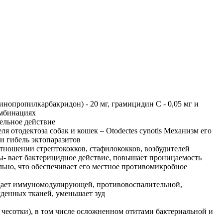
инопропилкарбакридон) - 20 мг, грамицидин С - 0,05 мг и
омбинациях
ельное действие
отодектоза собак и кошек – Otodectes cynotis Механизм его
и гибель эктопаразитов
ношении стрептококков, стафилококков, возбудителей
- вает бактерицидное действие, повышает проницаемость
ьно, что обеспечивает его местное противомикробное
дает иммуномодулирующей, противовоспалительной,
денных тканей, уменьшает зуд
чесотки), в том числе осложненном отитами бактериальной и