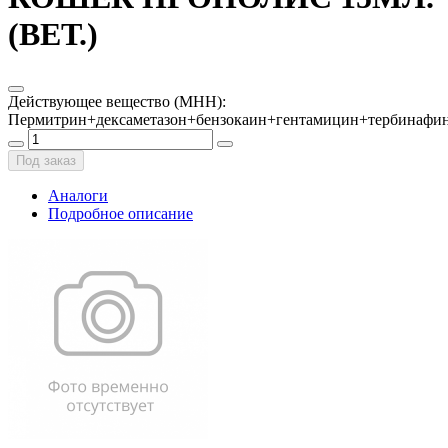
(ВЕТ.)
Действующее вещество (МНН)
:
Пермитрин+дексаметазон+бензокаин+гентамицин+тербинафи
Под заказ
Аналоги
Подробное описание