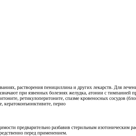
ваниях, растворения пенициллина и других лекарств. Для лечен
начают при язвенных болезнях желудка, атонии с тимпанией пр
тоните, ретикулоперитоните, спазме кровеносных сосудов (блок
е, кератоконъюнктивите, перио
димости предварительно разбавив стерильным изотоническим ра
редственно перед применением.