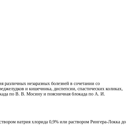
ия различных незаразных болезней в сочетании со
еджелудков и кишечника, диспепсии, спастических коликах,
ада по В. В. Мосину и поясничная блокада по А. И.
створом натрия хлорида 0,9% или раствором Рингера-Локка до