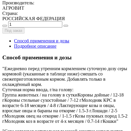
Производитель
:
АГРОВИТ
Страна
:
РОССИЙСКАЯ ФЕДЕРАЦИЯ
Под заказ
Способ применения и дозы
Подробное описание
Способ применения и дозы
"Ежедневно перед утренним кормлением суточную дозу серы
кормовой (указанные в таблице ниже) смешать со
свежеприготовленным кормом. Добавлять только в
охлаждённый корм.
Суточная норма ввода, г/на голову:
Группа животных / на голову в суткиКоровы дойные / 12-18
гКоровы стельные сухостойные / 7-12 гМолодняк КРС в
возрасте 6-18 месяцев / 4-8 гЛактирующие козы и овцы,
взрослые овцы и бараны на откорме / 1.5-3 гЛошади / 2-5
гМолодняк овец на откорме / 1-1.5 гКозы пуховых пород 1.5-2
гМолодняк коз в возрасте от 4-х месяцев / 0.7-14 гКошки"