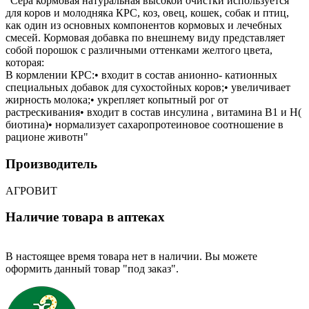
"Сера кормовая натуральная высокой очистки используется
для коров и молодняка КРС, коз, овец, кошек, собак и птиц,
как один из основных компонентов кормовых и лечебных
смесей. Кормовая добавка по внешнему виду представляет
собой порошок с различными оттенками желтого цвета,
которая:
В кормлении КРС:• входит в состав анионно- катионных
специальных добавок для сухостойных коров;• увеличивает
жирность молока;• укрепляет копытный рог от
растрескивания• входит в состав инсулина , витамина В1 и Н(
биотина)• нормализует сахаропротеиновое соотношение в
рационе животн"
Производитель
АГРОВИТ
Наличие товара в аптеках
В настоящее время товара нет в наличии. Вы можете
оформить данный товар "под заказ".