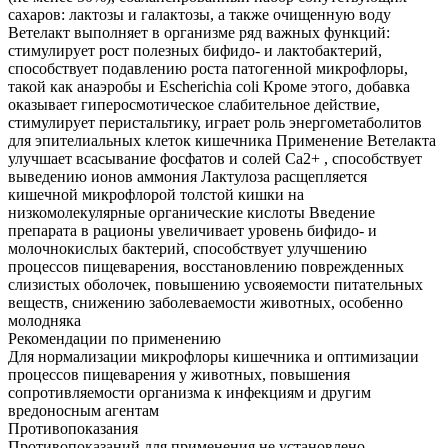
сахаров: лактозы и галактозы, а также очищенную воду
Ветелакт выполняет в организме ряд важных функций:
стимулирует рост полезных бифидо- и лактобактерий,
способствует подавлению роста патогенной микрофлоры,
такой как анаэробы и Escherichia coli Кроме этого, добавка
оказывает гиперосмотическое слабительное действие,
стимулирует перистальтику, играет роль энергометаболитов
для эпителиальных клеток кишечника Применение Ветелакта
улучшает всасывание фосфатов и солей Са2+ , способствует
выведению ионов аммония Лактулоза расщепляется
кишечной микрофлорой толстой кишки на
низкомолекулярные органические кислоты Введение
препарата в рационы увеличивает уровень бифидо- и
молочнокислых бактерий, способствует улучшению
процессов пищеварения, восстановлению поврежденных
слизистых оболочек, повышению усвояемости питательных
веществ, снижению заболеваемости животных, особенно
молодняка
Рекомендации по применению
Для нормализации микрофлоры кишечника и оптимизации
процессов пищеварения у животных, повышения
сопротивляемости организма к инфекциям и другим
вредоносным агентам
Противопоказания
Противопоказаний для применения не установлено