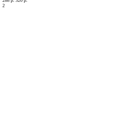
288 р.
320 р.
2