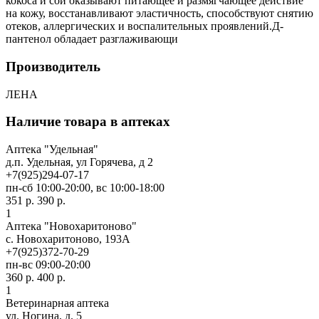
кокоса и сои оказывают питающее и размягчающее действие
на кожу, восстанавливают эластичность, способствуют снятию
отеков, аллергических и воспалительных проявлений.Д-
пантенол обладает разглаживающи
Производитель
ЛЕНА
Наличие товара в аптеках
Аптека "Удельная"
д.п. Удельная, ул Горячева, д 2
+7(925)294-07-17
пн-сб 10:00-20:00, вс 10:00-18:00
351 р.
390 р.
1
Аптека "Новохаритоново"
с. Новохаритоново, 193А
+7(925)372-70-29
пн-вс 09:00-20:00
360 р.
400 р.
1
Ветеринарная аптека
ул. Ногина, д. 5