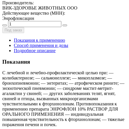
Производитель
:
ВИК-ЗДОРОВЬЕ ЖИВОТНЫХ ООО
Действующее вещество (МНН)
:
Энрофлоксацин
Под заказ
Показания к применению
Способ применения и дозы
Подробное описание
Показания
С лечебной и лечебно-профилактической целью при: —
колибактериозе; — сальмонеллезе; — микоплазмозе; —
бронхопневмонии; — энтеритах; — атрофическом рините; —
энзоотической пневмонии; — синдроме мастит-метрит-
агалактии у свиней; — других заболеваниях телят, ягнят,
свиней и птицы, вызванных микроорганизмами
чувствительными к фторхинолонам. Противопоказания к
применению препарата ЭНРОФЛОН 10% РАСТВОР ДЛЯ
ОРАЛЬНОГО ПРИМЕНЕНИЯ — индивидуальная
повышенная чувствительность к фторхинолонам; — тяжелые
поражения печени и почек.