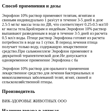
Способ применения и дозы
Энрофлон 10% раствор применяют телятам, ягнятам и
свиньям индивидуально 1 раз/сут в течение 3-5 дней в дозе
2.5-5 мг/кг массы тела по ДВ, что соответствует 0.25-0.5 мл/10
кг массы тела.Бройлерам и индейкам Энрофлон 10% раствор
выпаивают разведенным в воде в течение 3-5 дней из расчета
0.5 мл/л воды. Птице раствор Энрофлона готовят из расчета
потребности в воде на 1 сутки. В период лечения птица
получает только воду, содержащую лекарственное
средство.При сальмонеллезе Энрофлон применяют в
двукратной терапевтической дозе.Не допускается
одновременное применение Энрофлона с ба
Энрофлон 10% раствор для орального применения
лекарственное средство для лечения бактериальных и
микоплазменных заболеваний телят, ягнят, свиней и
сельскохозяйственной птицы.
Производитель
ВИК-ЗДОРОВЬЕ ЖИВОТНЫХ ООО
Наличие товара в аптеках