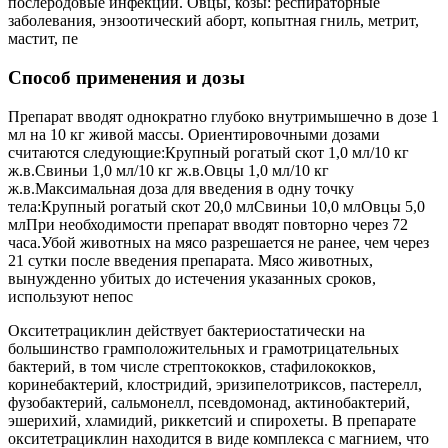
послеродовые инфекции. Овцы, козы: респираторные
заболевания, энзоотический аборт, копытная гниль, метрит,
мастит, пе
Способ применения и дозы
Препарат вводят однократно глубоко внутримышечно в дозе 1
мл на 10 кг живой массы. Ориентировочными дозами
считаются следующие:Крупный рогатый скот 1,0 мл/10 кг
ж.в.Свиньи 1,0 мл/10 кг ж.в.Овцы 1,0 мл/10 кг
ж.в.Максимальная доза для введения в одну точку
тела:Крупный рогатый скот 20,0 млСвиньи 10,0 млОвцы 5,0
млПри необходимости препарат вводят повторно через 72
часа.Убой животных на мясо разрешается не ранее, чем через
21 сутки после введения препарата. Мясо животных,
вынужденно убитых до истечения указанных сроков,
используют непос
Окситетрациклин действует бактериостатически на
большинство грамположительных и грамотрицательных
бактерий, в том числе стрептококков, стафилококков,
коринебактерий, клостридий, эризипелотриксов, пастерелл,
фузобактерий, сальмонелл, псевдомонад, актинобактерий,
эшерихий, хламидий, риккетсий и спирохеты. В препарате
окситетрациклин находится в виде комплекса с магнием, что