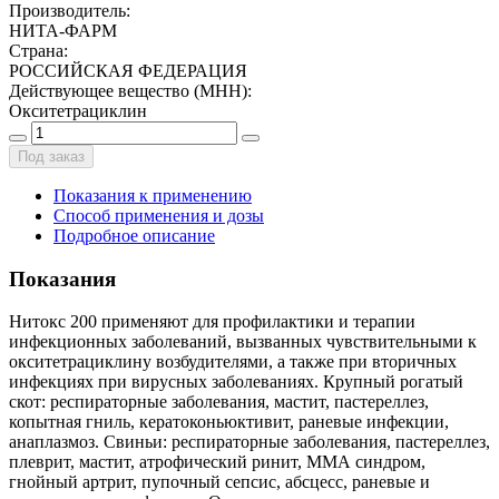
Производитель
:
НИТА-ФАРМ
Страна
:
РОССИЙСКАЯ ФЕДЕРАЦИЯ
Действующее вещество (МНН)
:
Окситетрациклин
Под заказ
Показания к применению
Способ применения и дозы
Подробное описание
Показания
Нитокс 200 применяют для профилактики и терапии
инфекционных заболеваний, вызванных чувствительными к
окситетрациклину возбудителями, а также при вторичных
инфекциях при вирусных заболеваниях. Крупный рогатый
скот: респираторные заболевания, мастит, пастереллез,
копытная гниль, кератоконьюктивит, раневые инфекции,
анаплазмоз. Свиньи: респираторные заболевания, пастереллез,
плеврит, мастит, атрофический ринит, ММА синдром,
гнойный артрит, пупочный сепсис, абсцесс, раневые и