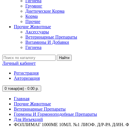
Гигиена
Груминг
Диетические Корма
Корма
Прочие
Прочие Животные
Аксессуары
Ветеринарные Препараты
Витамины И Добавки
Гигиена
Найти
Личный кабинет
Регистрация
Авторизация
0
товар(ов) - 0.00 р.
Главная
Прочие Животные
Ветеринарные Препараты
Гормоны И Гормоноподобные Препараты
Для Инъекций
ФОЛЛИМАГ 1000МЕ 10МЛ. №1 ЛИОФ. Д/Р-РА Д/ИН. ФЛ