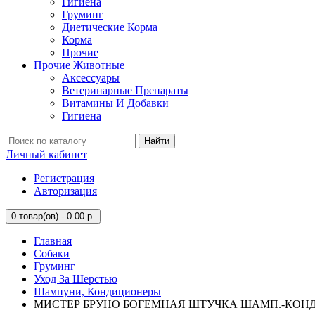
Гигиена
Груминг
Диетические Корма
Корма
Прочие
Прочие Животные
Аксессуары
Ветеринарные Препараты
Витамины И Добавки
Гигиена
Найти
Личный кабинет
Регистрация
Авторизация
0
товар(ов) - 0.00 р.
Главная
Собаки
Груминг
Уход За Шерстью
Шампуни, Кондиционеры
МИСТЕР БРУНО БОГЕМНАЯ ШТУЧКА ШАМП.-КОНД. 