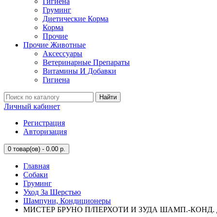
Гигиена
Груминг
Диетические Корма
Корма
Прочие
Прочие Животные
Аксессуары
Ветеринарные Препараты
Витамины И Добавки
Гигиена
Найти
Личный кабинет
Регистрация
Авторизация
0
товар(ов) - 0.00 р.
Главная
Собаки
Груминг
Уход За Шерстью
Шампуни, Кондиционеры
МИСТЕР БРУНО П/ПЕРХОТИ И ЗУДА ШАМП.-КОНД. Д