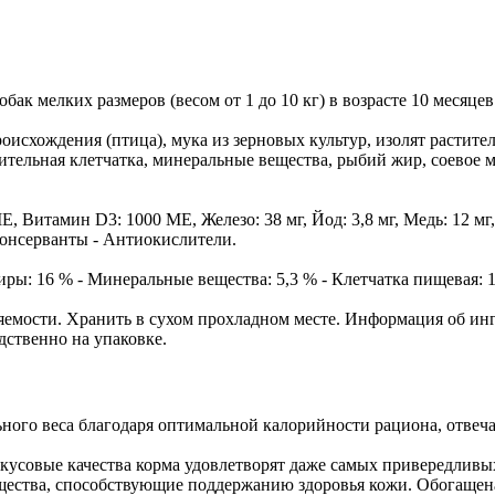
мелких размеров (весом от 1 до 10 кг) в возрасте 10 месяцев
хождения (птица), мука из зерновых культур, изолят растител
ительная клетчатка, минеральные вещества, рыбий жир, соевое
итамин D3: 1000 ME, Железо: 38 мг, Йод: 3,8 мг, Медь: 12 мг, М
 Консерванты - Антиокислители.
% - Минеральные вещества: 5,3 % - Клетчатка пищевая: 1,9 
ояемости. Хранить в сухом прохладном месте. Информация об инг
дственно на упаковке.
ного веса благодаря оптимальной калорийности рациона, отвеч
кусовые качества корма удовлетворят даже самых привередливых
вещества, способствующие поддержанию здоровья кожи. Обогащ