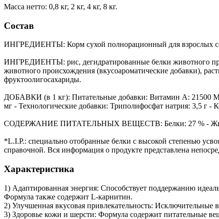
Масса нетто: 0,8 кг, 2 кг, 4 кг, 8 кг.
Состав
ИНГРЕДИЕНТЫ: Корм сухой полнорационный для взрослых собак 
ИНГРЕДИЕНТЫ: рис, дегидратированные белки животного проис
животного происхождения (вкусоароматические добавки), раст
фруктоолигосахариды.
ДОБАВКИ (в 1 кг): Питательные добавки: Витамин A: 21500 ME, В
мг - Технологические добавки: Триполифосфат натрия: 3,5 г -
СОДЕРЖАНИЕ ПИТАТЕЛЬНЫХ ВЕЩЕСТВ: Белки: 27 % - Жиры: 16 
*L.I.P.: специально отобранные белки с высокой степенью усв
справочной. Вся информация о продукте представлена непосре
Характеристика
1) Адаптированная энергия: Способствует поддержанию идеаль
Формула также содержит L-карнитин.
2) Улучшенная вкусовая привлекательность: Исключительные в
3) Здоровье кожи и шерсти: Формула содержит питательные 